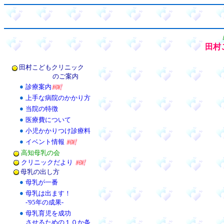
田村
田村こどもクリニック
のご案内
●
診療案内
●
上手な病院のかかり方
●
当院の特徴
●
医療費について
●
小児かかりつけ診療料
●
イベント情報
高知母乳の会
クリニックだより
母乳の出し方
●
母乳が一番
●
母乳は出ます！
-'95年の成果-
●
母乳育児を成功
させるための１０か条