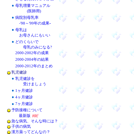
●
母乳増量マニュアル
(医師用)
●
病院別母乳率
-
-'98～'99年の成果
●
母乳は
お母さんにもいい
●
どのくらいで
母乳のみになる?
2000-2002年の成果
2000-2004年の結果
2000-2012年のまとめ
乳児健診
●
乳児健診を
受けましょう
●
1ヶ月健診
●
4ヶ月健診
●
7ヶ月健診
予防接種について
最新版
急な病気、そんな時には？
子供の病気
漢方薬ってどんなの？